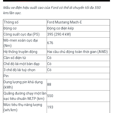
Mẫu xe điện hiệu suất cao của Ford có thể di chuyển tối đa 550
km/lần sạc.
Thông số
Ford Mustang Mach-E
Động cơ
Động cơ điện kép
Công suất cực đại (PS)
395 (290.4 kW)
Mô-men xoắn cực đại
676
(Nm)
Hệ thống truyền động
Hai cầu chủ động toàn thời gian (AWD)
Cần số điện tử
Có
Chế độ lái một bàn đạp
Có
3 chế độ lái tuỳ chọn
Có
Pin
Dung lượng pin khả dụng
88
(kWh)
Quãng đường chạy một lần
550
sạc tiêu chuẩn WLTP (km)
Mức tiêu thụ năng lượng
193
(wh/km)