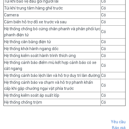
Túi khí bảo vệ đầu gối người lái
Có
Túi khí trung tâm hàng ghế trước
Có
Camera
Có
Cảm biến hỗ trợ đỗ xe trước và sau
Có
Hệ thống chống bó cứng chân phanh và phân phối lực
Có
phanh điện tử
Hệ thống cân bằng điện tử
Có
Hệ thống khởi hành ngang dốc
Có
Hệ thống kiểm soát hành trình thích ứng
Có
Hệ thống cảnh báo điểm mù kết hợp cảnh báo có xe
Có
cắt ngang
Hệ thống cảnh báo lệch làn và hỗ trợ duy trì làn đường
Có
Hệ thống cảnh báo va chạm và hỗ trợ phanh khẩn
Có
cấp khi gặp chướng ngại vật phía trước
Hệ thống kiểm soát áp suất lốp
Có
Hệ thống chống trộm
Có
Yêu cầu
Báo giá