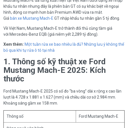
Mustang Mach-E đã từng xuất hiện tại Việt Nam dưới dạng xe nhập
khẩu tư nhân nhưng đây là phiên bản GT có sự khác biệt về ngoại
hình, động cơ mạnh hơn bản Premium AWD vừa ra mắt.
Giá
bán xe Mustang Mach-E
GT nhập khẩu tư nhân gần 5 tỷ đồng.
Về Việt Nam, Mustang Mach-E trở thành đối thủ cùng tầm giá
với Mercedes-Benz EQB (giá niêm yết 2,289 tỷ đồng).
Xem thêm:
Một tuần rửa xe bao nhiêu là đủ? Những lưu ý không thể
bỏ qua khi tự rửa ô tô tại nhà
1. Thông số kỹ thuật xe Ford
Mustang Mach-E 2025: Kích
thước
Ford Mustang Mach-E 2025 có số đo “ba vòng” dài x rộng x cao lần
lượt là 4.728 x 1.881 x 1.627 (mm) và chiều dài cơ sở 2.984 mm.
Khoảng sáng gầm xe 158 mm.
Thông số
Ford Mustang Mach-E