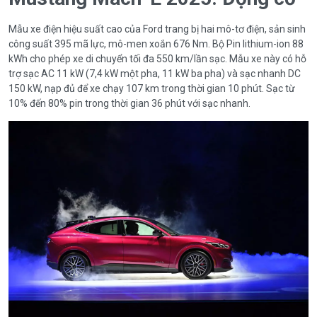
Mẫu xe điện hiệu suất cao của Ford trang bị hai mô-tơ điện, sản sinh
công suất 395
mã lực, mô-men xoắn 676 Nm. Bộ Pin lithium-ion 88
kWh cho phép xe di chuyển tối đa 550 km/lần sạc. Mẫu xe này có hỗ
trợ sạc AC 11 kW (7,4 kW một pha, 11 kW ba pha) và sạc nhanh DC
150 kW, nạp đủ để xe chạy 107 km trong thời gian 10 phút. Sạc từ
10% đến 80% pin trong thời gian 36 phút với sạc nhanh.