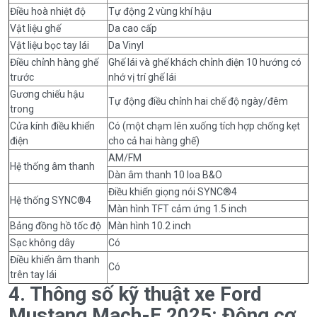
Điều hoà nhiệt độ
Tự động 2 vùng khí hậu
Vật liệu ghế
Da cao cấp
Vật liệu bọc tay lái
Da Vinyl
Điều chỉnh hàng ghế
Ghế lái và ghế khách chỉnh điện 10 hướng có
trước
nhớ vị trí ghế lái
Gương chiếu hậu
Tự động điều chỉnh hai chế độ ngày/đêm
trong
Cửa kính điều khiển
Có (một chạm lên xuống tích hợp chống kẹt
điện
cho cả hai hàng ghế)
AM/FM
Hệ thống âm thanh
Dàn âm thanh 10 loa B&O
Điều khiển giọng nói SYNC®4
Hệ thống SYNC®4
Màn hình TFT cảm ứng 1.5 inch
Bảng đồng hồ tốc độ
Màn hình 10.2 inch
Sạc không dây
Có
Điều khiển âm thanh
Có
trên tay lái
4. Thông số kỹ thuật xe Ford
Mustang Mach-E 2025: Động cơ