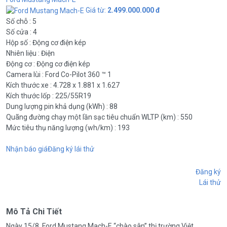
Giá từ:
2.499.000.000 đ
Số chỗ : 5
Số cửa : 4
Hộp số : Động cơ điện kép
Nhiên liệu : Điện
Động cơ : Động cơ điện kép
Camera lùi : Ford Co-Pilot 360 ™ 1
Kích thước xe : 4.728 x 1.881 x 1.627
Kích thước lốp : 225/55R19
Dung lượng pin khả dụng (kWh) : 88
Quãng đường chạy một lần sạc tiêu chuẩn WLTP (km) : 550
Mức tiêu thụ năng lượng (wh/km) : 193
Nhận báo giá
Đăng ký lái thử
Đăng ký
Lái thử
Mô Tả Chi Tiết
Ngày 15/8, Ford Mustang Mach-E “chào sân” thị trường Việt.