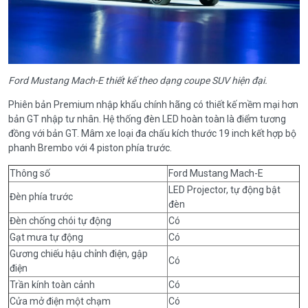
Ford Mustang Mach-E thiết kế theo dạng coupe SUV hiện đại.
Phiên bản Premium nhập khẩu chính hãng có thiết kế mềm mại hơn
bản GT nhập tư nhân. Hệ thống đèn LED hoàn toàn là điểm tương
đồng với bản GT. Mâm xe loại đa chấu kích thước 19 inch kết hợp bộ
phanh Brembo với 4 piston phía trước.
Thông số
Ford Mustang Mach-E
LED Projector, tự động bật
Đèn phía trước
đèn
Đèn chống chói tự động
Có
Gạt mưa tự động
Có
Gương chiếu hậu chỉnh điện, gập
Có
điện
Trần kính toàn cảnh
Có
Cửa mở điện một chạm
Có