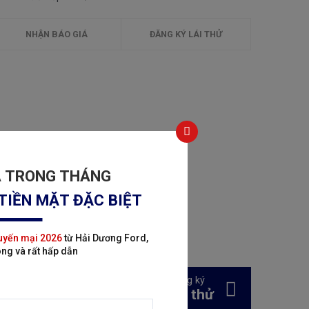
NHẬN BÁO GIÁ
ĐĂNG KÝ LÁI THỬ
Á TRONG THÁNG
TIỀN MẶT ĐẶC BIỆT
uyến mại 2026
từ Hải Dương Ford,
ng và rất hấp dẫn
Đăng ký
Lái thử