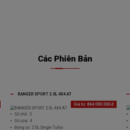
Ý
LÁI THỬ
BÁO GIÁ
XE
CHI PHÍ
TR
Các Phiên Bản
RANGER SPORT 2.0L 4X4 AT
Giá từ:
864.000.000 đ
Số chỗ : 5
Số cửa : 4
Động cơ : 2.0L Single Turbo