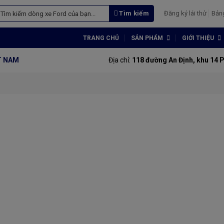
Tìm kiếm
Đăng ký lái thử
Bản
TRANG CHỦ
SẢN PHẨM
GIỚI THIỆU
ỆT NAM
Địa chỉ:
118 đường An Định, khu 14 