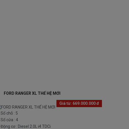
Ả GÓP
FORD RANGER XL THẾ HỆ MỚI
Giá từ:
669.000.000 đ
Số chỗ : 5
Số cửa : 4
Động cơ : Diesel 2.0L i4 TDCi