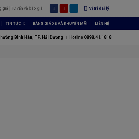
g giá
Tư vấn và báo giá
Vị trí đại lý
TIN TỨC
BẢNG GIÁ XE VÀ KHUYẾN MÃI
LIÊN HỆ
Phường Bình Hàn, TP. Hải Dương
Hotline
0898.41.1818