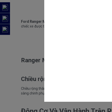
Ford Ranger Mới
là chiếc xe bán tải tuyệt vời nhất từ tr
chiếc xe được trang bị những tính năng và công nghệ tiên 
Ranger Mới Không gian thùng hà
Chiều rộng và chiều dài cơ sở t
Chiều rộng thân xe được tăng thêm để xe thêm chắc chắn và
sàng chinh phục mọi địa hình.
Động Cơ Và Vận Hành Trên R