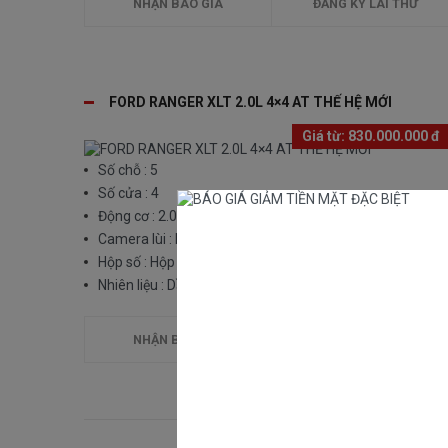
NHẬN BÁO GIÁ
ĐĂNG KÝ LÁI THỬ
FORD RANGER XLT 2.0L 4×4 AT THẾ HỆ MỚI
Giá từ:
830.000.000 đ
Số chỗ : 5
Số cửa : 4
Động cơ : 2.0L Single Turbo
Camera lùi : Hệ thống camera toàn cảnh 360 độ
Hộp số : Hộp số tự động 10 cấp công nghệ tiên tiến
Nhiên liệu : Dầu
NHẬN BÁO GIÁ
ĐĂNG KÝ LÁI THỬ