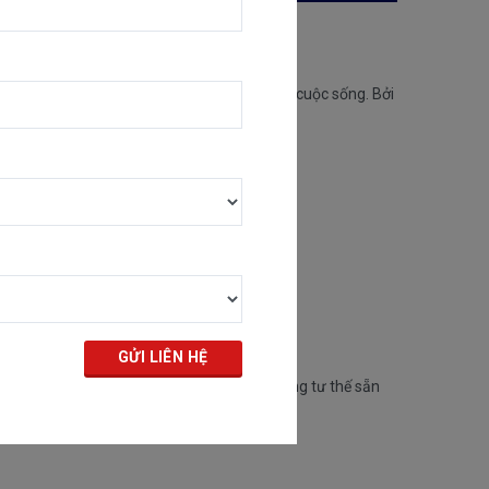
o cho cả công việc, gia đình hay tận hưởng cuộc sống. Bởi
er.
ng với phần đầu xe, giúp chiếc xe luôn trong tư thế sẵn