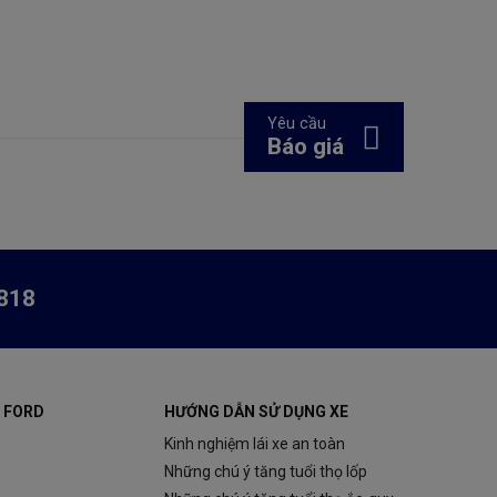
Yêu cầu
Báo giá
818
 FORD
HƯỚNG DẪN SỬ DỤNG XE
Kinh nghiệm lái xe an toàn
Những chú ý tăng tuổi thọ lốp