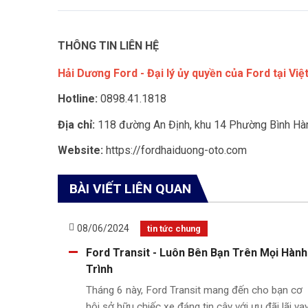
THÔNG TIN LIÊN HỆ
Hải Dương Ford - Đại lý ủy quyền của Ford tại Vi
Hotline:
0898.41.1818
Địa chỉ:
118 đường An Định, khu 14 Phường Bình Hàn
Website:
https://fordhaiduong-oto.com
BÀI VIẾT LIÊN QUAN
08/06/2024
tin tức chung
ord –
Ford Transit - Luôn Bên Bạn Trên Mọi Hành
i Ford
Trình
ững
Tháng 6 này, Ford Transit mang đến cho bạn cơ
aptor,
hội sở hữu chiếc xe đáng tin cậy với ưu đãi lãi va