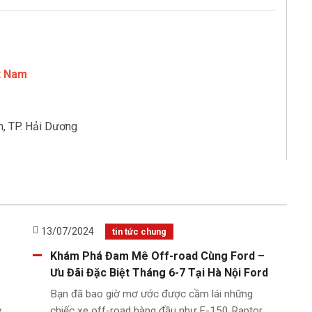
ệt Nam
, TP. Hải Dương
13/07/2024
tin tức chung
Khám Phá Đam Mê Off-road Cùng Ford –
Ưu Đãi Đặc Biệt Tháng 6-7 Tại Hà Nội Ford
Bạn đã bao giờ mơ ước được cầm lái những
y
chiếc xe off-road hàng đầu như F-150 Raptor,