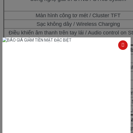
Màn hình công tơ mét / Cluster TFT
Sạc không dây / Wireless Charging
Điều khiển âm thanh trên tay lái / Audio control on S
wheel
Trang thiết b
Đèn phía trước/ Headlamp
Hệ thống điều chỉnh đèn pha/cốt/ High Beam Sy
Gạt mưa tự động / Auto rain sensor
Đèn sương mù / Front Fog lamp
Gương chiếu hậu điều chỉnh điện / Power adjust m
Cửa sổ trời toàn cảnh Panorama / Power Panorama 
Cửa hậu đóng/mở rảnh tay thông minh/ Hand free Li
Trang thiết bị 
Túi khí phía trước / Driver & Passenger Airbag