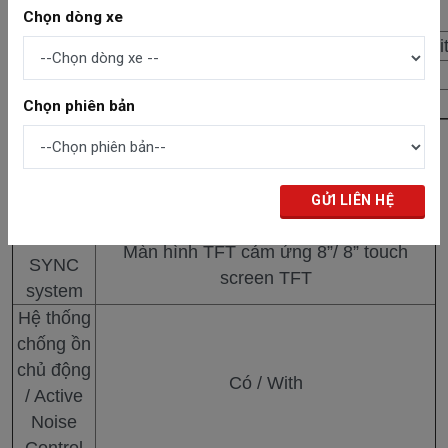
and LDW
Chọn dòng xe
Hệ thống Cảnh báo va chạm phía trước/ Collision Mit
Hệ thống Kiểm soát áp suất lốp / TPMS
Hệ thống Chống trộm/ Anti theft System
Chọn phiên bản
DẪN ĐẦU VỀ THÔNG MINH / BEST-IN-CLASS IN
SMART
Công
Điều khiển giọng nói SYNC thế hệ 3/
nghệ giải
Voice Control SYNC Gen 3
trí SYNC /
Màn hình TFT cảm ứng 8”/ 8” touch
SYNC
screen TFT
system
Hệ thống
chống ồn
chủ động
Có / With
/ Active
Noise