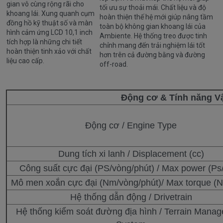
gian vô cùng rộng rãi cho
tối ưu sự thoải mái. Chất liệu và độ
khoang lái. Xung quanh cụm
hoàn thiện thế hệ mới giúp nâng tầm
đồng hồ kỹ thuật số và màn
toàn bộ không gian khoang lái của
hình cảm ứng LCD 10,1 inch
Ambiente. Hệ thống treo được tinh
tích hợp là những chi tiết
chỉnh mang đến trải nghiệm lái tốt
hoàn thiện tinh xảo với chất
hơn trên cả đường bằng và đường
liệu cao cấp.
off-road.
Động cơ & Tính năng V
Động cơ / Engine Type
Dung tích xi lanh / Displacement (cc)
Công suất cực đại (PS/vòng/phút) / Max power (Ps
Mô men xoắn cực đại (Nm/vòng/phút)/ Max torque (
Hệ thống dẫn động / Drivetrain
Hệ thống kiểm soát đường địa hình / Terrain Mana