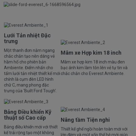
Lưới Tản nhiệt Đặc
trưng
Một thanh đơn nằm ngang
Mâm xe Hợp kim 18 inch
chắc chắn tạo nên dáng vẻ
hầm hố cho phiên bản
Mâm xe hợp kim 18 inch màu đen
Ambiente. Điểm nhấn cho
bạc ánh kim làm tôn lên vẻ tự tin và
tấm lưới tản nhiệt thiết kế mới
chắc chắn cho Everest Ambiente.
chính là cụm đèn LED hình
chữ C, mang phong đặc
trưng của ‘Built Ford Tough’.
Bảng Điều khiển Kỹ
thuật số Cao cấp
Nâng tầm Tiện nghi
Bảng điều khiển mới với thiết
Thiết kế ghế ngồi hoàn toàn mới với
kế trải rộng tạo một không
lớp đệm và mút xốp thế hệ mới giúp