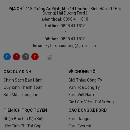
ĐỊA CHỈ:
118 đường An Định, khu 14 Phường Bình Hàn, TP. Hải
Dương( Hải Dương Ford )
Điện thoại:
0898 41 1818
Hotline:
0898 41 1818
-
Đặt hẹn:
0898 41 1818
Email:
kyfordhaiduong@gmail.com
CÁC QUY ĐỊNH
VỀ CHÚNG TÔI
Chính Sách Bảo Hành
Giới Thiệu Công Ty
Quy Định Thanh Toán
Văn Hóa Công Ty
Bảo Mật Thông Tin
Ford Việt Nam
Giờ Làm Việc - Chỉ Đường
TIỆN ÍCH TRỰC TUYẾN
CÁC DÒNG XE FORD
Nhận Báo Giá Đặc Biệt
Ford Ranger
Ước Tính Phí Trả Góp
Ford Everest