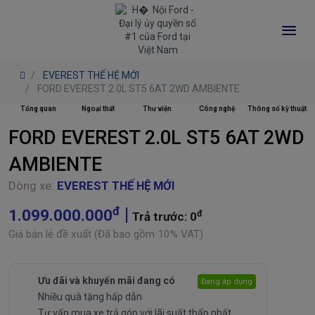
EVEREST THẾ HỆ MỚI
FORD EVEREST 2.0L ST5 6AT 2WD AMBIENTE
Tổng quan
Ngoại thất
Thư viện
Công nghệ
Thông số kỹ thuật
FORD EVEREST 2.0L ST5 6AT 2WD
AMBIENTE
Dòng xe:
EVEREST THẾ HỆ MỚI
đ
1.099.000.000
đ
Trả trước: 0
Giá bán lẻ đề xuất (Đã bao gồm 10% VAT)
Ưu đãi và khuyến mãi đang có
Đang áp dụng
Nhiều quà tặng hấp dẫn
Tư vấn mua xe trả góp với lãi suất thấp nhất