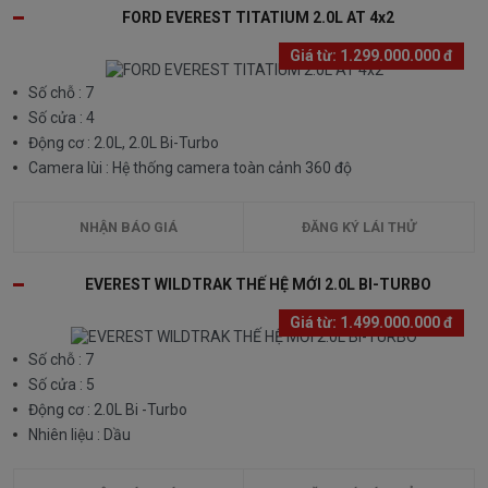
FORD EVEREST TITATIUM 2.0L AT 4x2
Giá từ:
1.299.000.000 đ
Số chỗ : 7
Số cửa : 4
Động cơ : 2.0L, 2.0L Bi-Turbo
Camera lùi : Hệ thống camera toàn cảnh 360 độ
NHẬN BÁO GIÁ
ĐĂNG KÝ LÁI THỬ
EVEREST WILDTRAK THẾ HỆ MỚI 2.0L BI-TURBO
Giá từ:
1.499.000.000 đ
Số chỗ : 7
Số cửa : 5
Động cơ : 2.0L Bi -Turbo
Nhiên liệu : Dầu