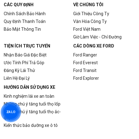
CÁC QUY ĐỊNH
VỀ CHÚNG TÔI
Chính Sách Bảo Hành
Giới Thiệu Công Ty
Quy Định Thanh Toán
Văn Hóa Công Ty
Bảo Mật Thông Tin
Ford Việt Nam
Giờ Làm Việc - Chỉ Đường
TIỆN ÍCH TRỰC TUYẾN
CÁC DÒNG XE FORD
Nhận Báo Giá Đặc Biệt
Ford Ranger
Ước Tính Phí Trả Góp
Ford Everest
Đăng Ký Lái Thử
Ford Transit
Liên Hệ Đại Lý
Ford Explorer
HƯỚNG DẪN SỬ DỤNG XE
Kinh nghiệm lái xe an toàn
Những chú ý tăng tuổi thọ lốp
Những chú ý tăng tuổi thọ ắc-
ZALO
quy
Kiến thức bảo dưỡng xe ô tô