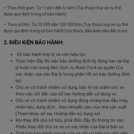
– Theo thời gian: Từ 1 năm đến 5 năm (Tuỳ thuộc loại xe cụ thể
được quy định trong sổ bảo hành)
– Theo số Km: Từ 20.000 đến 100.000 Km (Tuỳ thuộc loại xe cụ thể
được qui định trong sổ bảo hành) tuỳ thuộc điều kiện nào đến trước
2. ĐIỀU KIỆN BẢO HÀNH:
Sổ bảo hành hợp lệ và còn hiệu lực
Thực hiện đầy đủ việc bảo dưỡng định kỳ đúng hạn tại Đại
lý hoặc các trung tâm Dịch vụ được Ford uỷ quyền (Có
xác nhận của các Đại lý trong phần Hồ sơ bảo dưỡng định
kỳ)
Chủ xe có trách nhiệm sử dụng, bảo trì và chăm sóc xe
theo các chỉ dẫn của sổ tay Hướng dẫn sử dụng xe.
Chủ xe có trách nhiệm sử dụng đúng chủng loại dầu máy,
nhiên liệu, dung dịch …theo khuyến cáo của nhà sản xuất
(Tham khảo sổ tay Hướng dẫn sử dụng xe)
Khi thay đổi chủ sở hữu, phải điền đầy đủ thông tin vào
Phiếu thay đổi chủ xe và có xác nhận của Đại lý bán xe
Thời hạn bảo hành còn lại của xe chỉ có hiệu lực cho việc