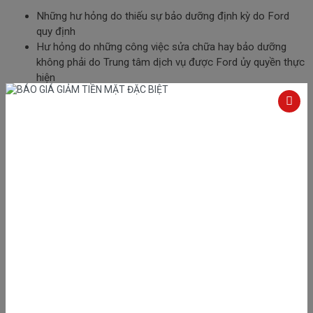
Những hư hỏng do thiếu sự bảo dưỡng định kỳ do Ford
quy định
Hư hỏng do những công việc sửa chữa hay bảo dưỡng
không phải do Trung tâm dịch vụ được Ford ủy quyền thực
hiện
Những xe mà đồng hồ Công-tơ- mét bị hỏng, thay đổi,
mất dấu niêm phong, số Km hiển thị không chính xác…
Những hư hỏng do lái xe để đua hay trong trường hợp
tương tự
Những hư hỏng do vận hành xe ở những nơi mà các loại
xe tương đương không thể hoạt động được bình thường
Những hư hỏng do vận hành không đúng với các phương
pháp được chỉ ra trong sổ tay người sử dụng vượt quá các
thông số kỹ thuật mà Ford quy định (toàn tải, tốc độ động
cơ…)
Những hư hỏng do không sử dụng các phụ tùng hoặc các
phụ kiện được Ford phê duyệt, phụ tùng chính hiệu Ford,
hay các chất bôi trơn không đúng (dầu, dầu phanh, nước
làm mát)
Những hư hỏng do những sửa đổi không được Ford phê